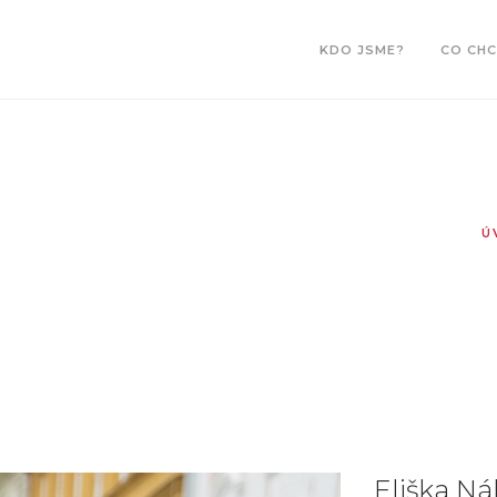
KDO JSME?
CO CH
I
Ú
Eliška N