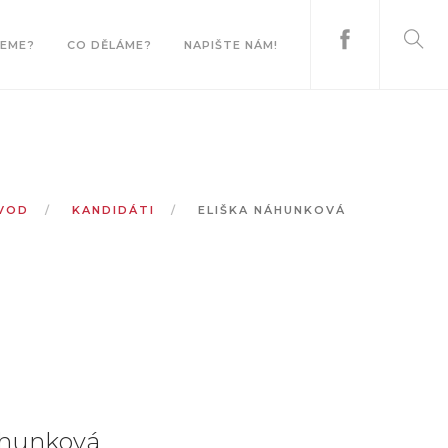
CEME?
CO DĚLÁME?
NAPIŠTE NÁM!
VOD
KANDIDÁTI
ELIŠKA NÁHUNKOVÁ
áhunková