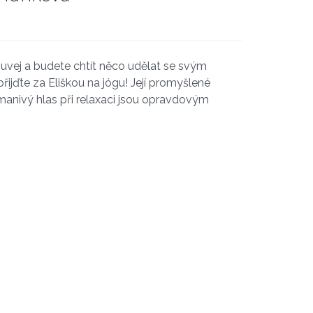
vej a budete chtít něco udělat se svým
přijďte za Eliškou na jógu! Její promyšlené
anivý hlas při relaxaci jsou opravdovým