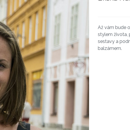
Až vám bude ou
stylem života, 
sestavy a podm
balzámem.