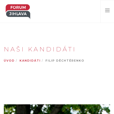
KDO JSME?
CO CHCEME?
NAŠI KANDIDÁTI
CO DĚLÁME?
NAPIŠTE NÁM!
ÚVOD
KANDIDÁTI
FILIP DĚCHTĚRENKO
PROHLEDAT WEB